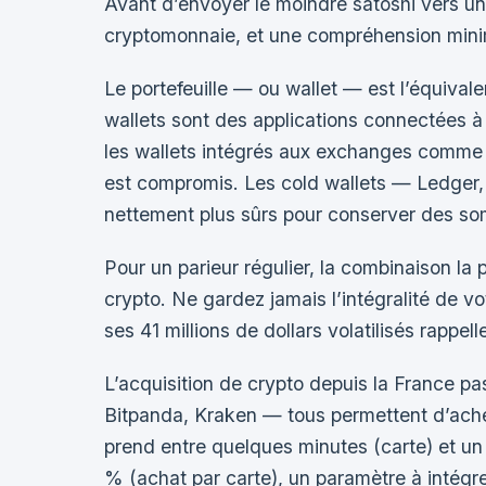
Avant d’envoyer le moindre satoshi vers un 
cryptomonnaie, et une compréhension mini
Le portefeuille — ou wallet — est l’équival
wallets sont des applications connectées à
les wallets intégrés aux exchanges comme Bi
est compromis. Les cold wallets — Ledger, 
nettement plus sûrs pour conserver des so
Pour un parieur régulier, la combinaison la
crypto. Ne gardez jamais l’intégralité de v
ses 41 millions de dollars volatilisés rappel
L’acquisition de crypto depuis la France 
Bitpanda, Kraken — tous permettent d’ache
prend entre quelques minutes (carte) et un
% (achat par carte), un paramètre à intégre