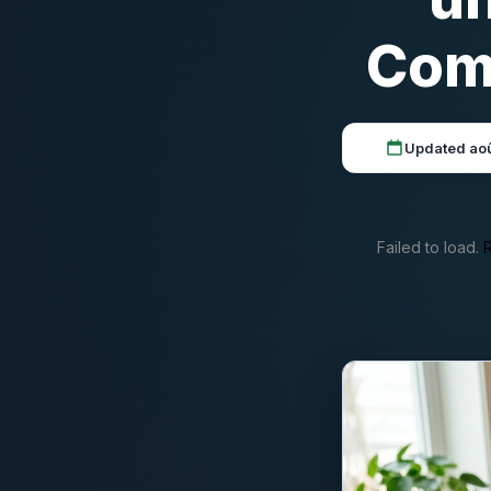
Comp
Updated ao
Failed to load.
R