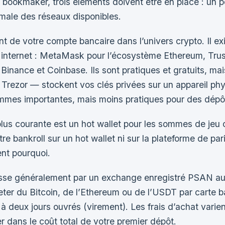
bookmaker, trois éléments doivent être en place : un po
male des réseaux disponibles.
ent de votre compte bancaire dans l’univers crypto. Il e
 internet : MetaMask pour l’écosystème Ethereum, Trust
nance et Coinbase. Ils sont pratiques et gratuits, mais
Trezor — stockent vos clés privées sur un appareil phy
mmes importantes, mais moins pratiques pour des dépô
 plus courante est un hot wallet pour les sommes de jeu 
otre bankroll sur un hot wallet ni sur la plateforme de 
lent pourquoi.
passe généralement par un exchange enregistré PSAN a
ter du Bitcoin, de l’Ethereum ou de l’USDT par carte 
 à deux jours ouvrés (virement). Les frais d’achat vari
r dans le coût total de votre premier dépôt.