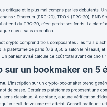
e plus critique et le plus mal compris par les débutant
ockchains : Ethereum (ERC-20), TRON (TRC-20), BNB S
i attend du TRC-20, c’est perdre ses fonds. La platefor
chaque envoi, sans exception.
épôt crypto comprend trois composantes : les frais d’ac
rs la plateforme de paris (0 à 8,50 $ selon le réseau), et
 Un parieur avisé calcule ce coût total avant de choisi
o sur un bookmaker en 5 
rme.
L’inscription sur un crypto-bookmaker prend génér
ot de passe. Certaines plateformes proposent une conn
ns classique. À ce stade, aucune vérification d’ident
squ’un seuil de volume est atteint. Conseil pratique : ut