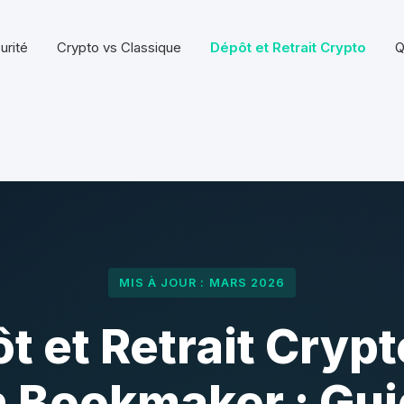
urité
Crypto vs Classique
Dépôt et Retrait Crypto
Q
MIS À JOUR : MARS 2026
t et Retrait Crypt
 Bookmaker : Gu