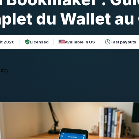
let du Wallet au
ût 2026
Licensed
Available in US
Fast payouts
etry