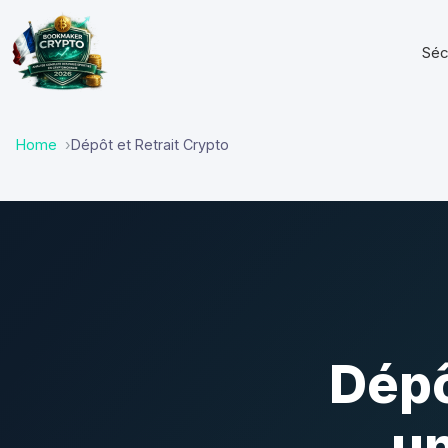
Séc
Home
Dépôt et Retrait Crypto
Dépô
un