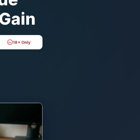
 Gain
18+ Only
18+