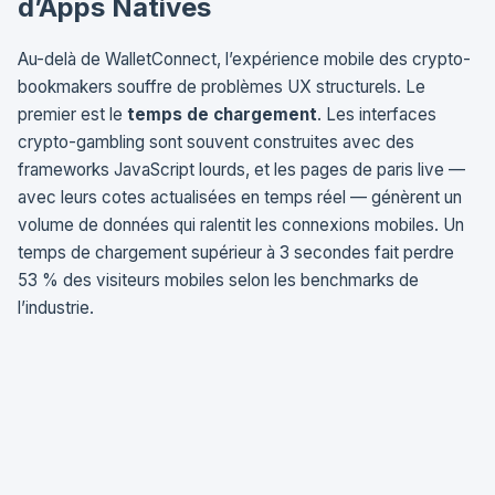
d’Apps Natives
Au-delà de WalletConnect, l’expérience mobile des crypto-
bookmakers souffre de problèmes UX structurels. Le
premier est le
temps de chargement
. Les interfaces
crypto-gambling sont souvent construites avec des
frameworks JavaScript lourds, et les pages de paris live —
avec leurs cotes actualisées en temps réel — génèrent un
volume de données qui ralentit les connexions mobiles. Un
temps de chargement supérieur à 3 secondes fait perdre
53 % des visiteurs mobiles selon les benchmarks de
l’industrie.
Le second problème est l’
absence d’applications
natives
. L’App Store d’Apple et le Google Play Store
interdisent ou restreignent sévèrement les applications de
gambling crypto — Apple exige une licence de jeu dans la
juridiction de distribution, ce qui exclut de facto les