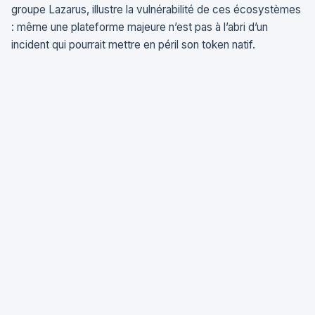
groupe Lazarus, illustre la vulnérabilité de ces écosystèmes
: même une plateforme majeure n’est pas à l’abri d’un
incident qui pourrait mettre en péril son token natif.
Le deuxième risque est la
nature spéculative
du token. La
tokenomics (l’économie du token) est définie
unilatéralement par la plateforme : taux de burn, calendrier
d’émission, conditions de staking — tout peut être modifié
sans consultation des détenteurs. Un parieur qui a staké ses
tokens pour un rendement de 15 % annuel peut voir ce taux
réduit à 5 % du jour au lendemain, sans recours.
Le troisième risque est l’
absence de régulation
. Les
tokens natifs de bookmakers ne sont classés ni comme
valeurs mobilières, ni comme crypto-actifs régulés sous
MiCA (ils ne sont pas des stablecoins, pas des utility tokens
au sens strict du règlement). Ils existent dans un angle mort
réglementaire où ni les autorités des marchés financiers ni