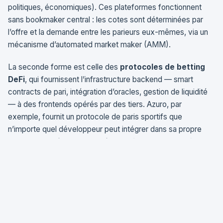
politiques, économiques). Ces plateformes fonctionnent
sans bookmaker central : les cotes sont déterminées par
l’offre et la demande entre les parieurs eux-mêmes, via un
mécanisme d’automated market maker (AMM).
La seconde forme est celle des
protocoles de betting
DeFi
, qui fournissent l’infrastructure backend — smart
contracts de pari, intégration d’oracles, gestion de liquidité
— à des frontends opérés par des tiers. Azuro, par
exemple, fournit un protocole de paris sportifs que
n’importe quel développeur peut intégrer dans sa propre
interface. Le résultat est un écosystème modulaire où le
bookmaker n’est plus une entité monolithique, mais un
assemblage de composants décentralisés.
Le lien avec le provably fair est direct. Selon
Esports
Insider, 77 % des plateformes crypto proposent des jeux
provably fair
— mais ce mécanisme vérifie l’algorithme