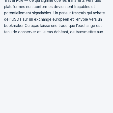
Travel Rule — ce qui signifie que les transferts vers des
plateformes non conformes deviennent traçables et
potentiellement signalables. Un parieur français qui achète
de l’USDT sur un exchange européen et l’envoie vers un
bookmaker Curaçao laisse une trace que l’exchange est
tenu de conserver et, le cas échéant, de transmettre aux
autorités.
Pour
Ari Redbord, responsable juridique chez TRM Labs
,
MiCA constitue « possiblement le cadre législatif le plus
complet au monde pour les crypto-actifs ». Cette
exhaustivité se traduit par une convergence entre la
régulation crypto et la régulation des jeux d’argent. Un
bookmaker crypto licencié CASP et détenteur d’une licence
de jeu dans un État membre opérerait dans un cadre
doublement régulé — un scénario encore hypothétique en
2026, mais dont l’architecture juridique est désormais en
place.