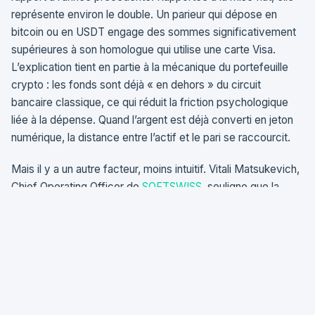
représente environ le double. Un parieur qui dépose en
bitcoin ou en USDT engage des sommes significativement
supérieures à son homologue qui utilise une carte Visa.
L’explication tient en partie à la mécanique du portefeuille
crypto : les fonds sont déjà « en dehors » du circuit
bancaire classique, ce qui réduit la friction psychologique
liée à la dépense. Quand l’argent est déjà converti en jeton
numérique, la distance entre l’actif et le pari se raccourcit.
Mais il y a un autre facteur, moins intuitif. Vitali Matsukevich,
Chief Operating Officer de
SOFTSWISS
, souligne que la
forte appréciation du bitcoin au quatrième trimestre 2024 a
modifié le comportement des joueurs. Ceux qui détenaient
du BTC ont vu la valeur de leur portefeuille grimper sans
effort. Résultat : des mises unitaires plus élevées en valeur
absolue, mais un nombre de transactions en baisse — un
comportement plus réfléchi, presque patrimonial. Le parieur
crypto de 2024 ne multiplie pas les micro-paris. Il