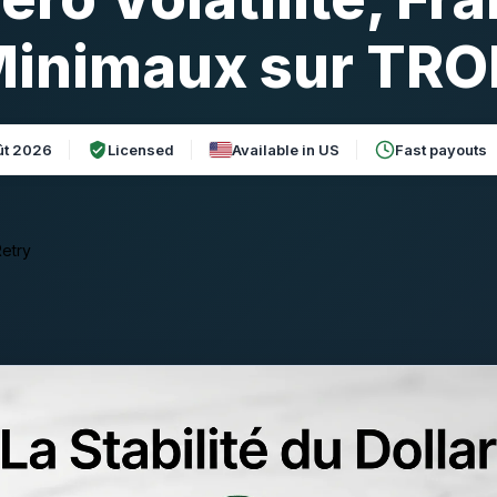
inimaux sur TR
ût 2026
Licensed
Available in US
Fast payouts
etry