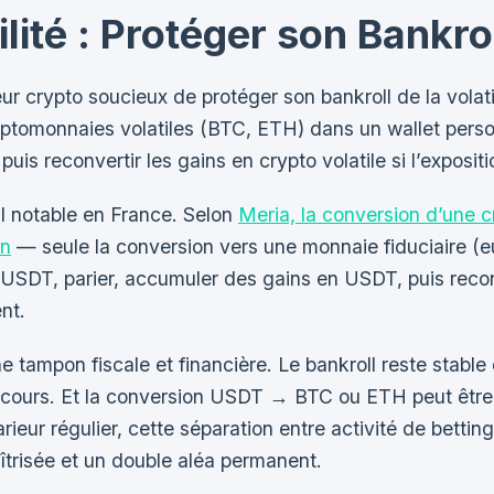
ilité : Protéger son Bankr
ieur crypto soucieux de protéger son bankroll de la volat
 cryptomonnaies volatiles (BTC, ETH) dans un wallet per
uis reconvertir les gains en crypto volatile si l’exposi
l notable en France. Selon
Meria, la conversion d’une 
on
— seule la conversion vers une monnaie fiduciaire (eur
 USDT, parier, accumuler des gains en USDT, puis reco
ent.
tampon fiscale et financière. Le bankroll reste stable 
s de cours. Et la conversion USDT → BTC ou ETH peut ê
ieur régulier, cette séparation entre activité de bettin
îtrisée et un double aléa permanent.