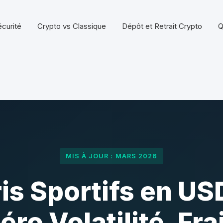
écurité
Crypto vs Classique
Dépôt et Retrait Crypto
Q
MIS À JOUR : MARS 2026
is Sportifs en US
éro Volatilité, Fra