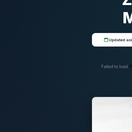
M
Updated ao
Failed to load.
R