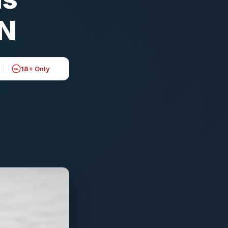
ON
18+ Only
18+