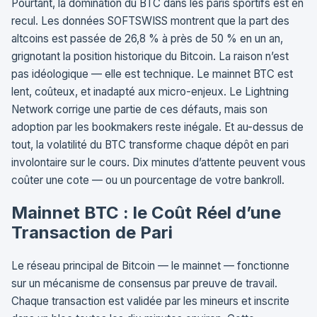
Pourtant, la domination du BTC dans les paris sportifs est en
recul. Les données SOFTSWISS montrent que la part des
altcoins est passée de 26,8 % à près de 50 % en un an,
grignotant la position historique du Bitcoin. La raison n’est
pas idéologique — elle est technique. Le mainnet BTC est
lent, coûteux, et inadapté aux micro-enjeux. Le Lightning
Network corrige une partie de ces défauts, mais son
adoption par les bookmakers reste inégale. Et au-dessus de
tout, la volatilité du BTC transforme chaque dépôt en pari
involontaire sur le cours. Dix minutes d’attente peuvent vous
coûter une cote — ou un pourcentage de votre bankroll.
Mainnet BTC : le Coût Réel d’une
Transaction de Pari
Le réseau principal de Bitcoin — le mainnet — fonctionne
sur un mécanisme de consensus par preuve de travail.
Chaque transaction est validée par les mineurs et inscrite