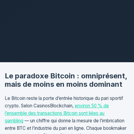
Le paradoxe Bitcoin : omniprésent,
mais de moins en moins dominant
Le Bitcoin reste la porte d’entrée historique du pari sportif
crypto. Selon CasinosBlockchain,
environ 50 % de
l’ensemble des transactions Bitcoin sont liées au
gambling
— un chiffre qui donne la mesure de l’imbrication
entre BTC et l’industrie du pari en ligne. Chaque bookmaker