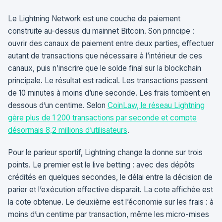
Le Lightning Network est une couche de paiement
construite au-dessus du mainnet Bitcoin. Son principe :
ouvrir des canaux de paiement entre deux parties, effectuer
autant de transactions que nécessaire à l’intérieur de ces
canaux, puis n’inscrire que le solde final sur la blockchain
principale. Le résultat est radical. Les transactions passent
de 10 minutes à moins d’une seconde. Les frais tombent en
dessous d’un centime. Selon
CoinLaw, le réseau Lightning
gère plus de 1 200 transactions par seconde et compte
désormais 8,2 millions d’utilisateurs
.
Pour le parieur sportif, Lightning change la donne sur trois
points. Le premier est le live betting : avec des dépôts
crédités en quelques secondes, le délai entre la décision de
parier et l’exécution effective disparaît. La cote affichée est
la cote obtenue. Le deuxième est l’économie sur les frais : à
moins d’un centime par transaction, même les micro-mises