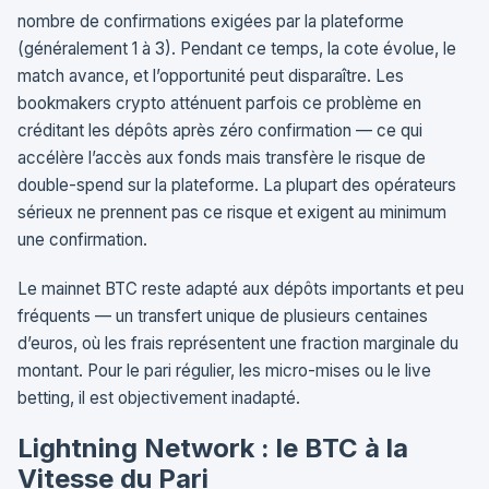
nombre de confirmations exigées par la plateforme
(généralement 1 à 3). Pendant ce temps, la cote évolue, le
match avance, et l’opportunité peut disparaître. Les
bookmakers crypto atténuent parfois ce problème en
créditant les dépôts après zéro confirmation — ce qui
accélère l’accès aux fonds mais transfère le risque de
double-spend sur la plateforme. La plupart des opérateurs
sérieux ne prennent pas ce risque et exigent au minimum
une confirmation.
Le mainnet BTC reste adapté aux dépôts importants et peu
fréquents — un transfert unique de plusieurs centaines
d’euros, où les frais représentent une fraction marginale du
montant. Pour le pari régulier, les micro-mises ou le live
betting, il est objectivement inadapté.
Lightning Network : le BTC à la
Vitesse du Pari