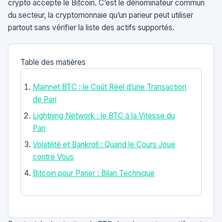
crypto accepte le Bitcoin. C’est le dénominateur commun
du secteur, la cryptomonnaie qu’un parieur peut utiliser
partout sans vérifier la liste des actifs supportés.
Table des matières
Mainnet BTC : le Coût Réel d’une Transaction
de Pari
Lightning Network : le BTC à la Vitesse du
Pari
Volatilité et Bankroll : Quand le Cours Joue
contre Vous
Bitcoin pour Parier : Bilan Technique