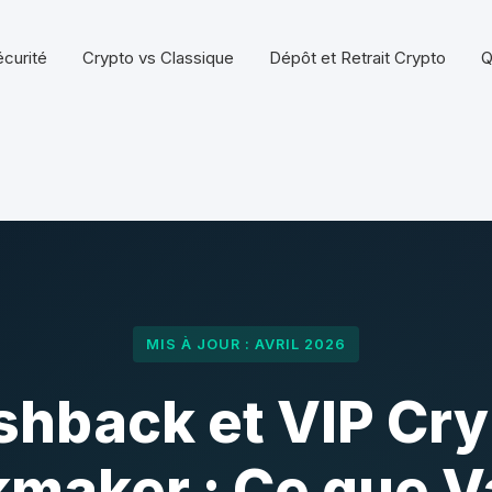
écurité
Crypto vs Classique
Dépôt et Retrait Crypto
Q
MIS À JOUR : AVRIL 2026
shback et VIP Cry
maker : Ce que V