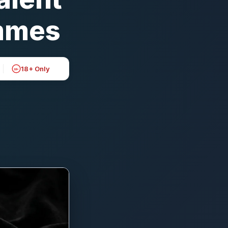
mmes
18+ Only
18+