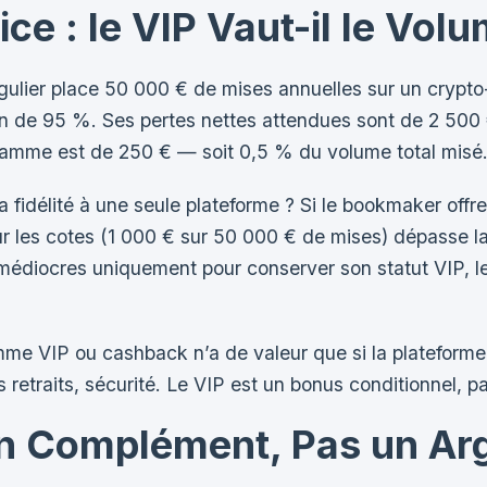
e : le VIP Vaut-il le Volu
égulier place 50 000 € de mises annuelles sur un cry
yen de 95 %. Ses pertes nettes attendues sont de 2 50
ramme est de 250 € — soit 0,5 % du volume total misé
 la fidélité à une seule plateforme ? Si le bookmaker of
r les cotes (1 000 € sur 50 000 € de mises) dépasse la
 médiocres uniquement pour conserver son statut VIP, l
mme VIP ou cashback n’a de valeur que si la plateforme
 retraits, sécurité. Le VIP est un bonus conditionnel, pa
n Complément, Pas un Ar