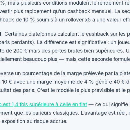
%, mais plusieurs conditions modulent le rendement réel
estir plus rapidement qu’un cashback mensuel. La sec
hback de 10 % soumis à un rollover x5 a une valeur eff
l
. Certaines plateformes calculent le cashback sur les p
aris perdants). La différence est significative : un jou
tte de 200 € mais des pertes brutes bien supérieures. 
ntiellement beaucoup plus — mais cette seconde formule
reverse un pourcentage de la marge prélevée par la pl
ris à 10 € avec une marge moyenne de 4 % génère 40 € 
ltat des paris. C’est le modèle le plus prévisible et le 
t 1,4 fois supérieure à celle en fiat
— ce qui signifie 
ent que les parieurs classiques. L’avantage est réel, m
exposition au risque accrue.