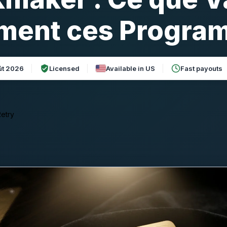
iment ces Progra
ût 2026
Licensed
Available in US
Fast payouts
etry